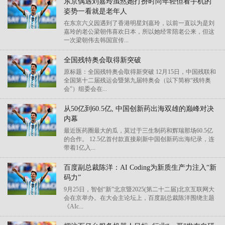
东京偶遇刘嘉玲虽然她打扮时尚年轻但看手机的
姿势一看就是老年人
在东京六义园遇到了香港明星刘嘉玲，以前一直以为是刘
嘉玲的老公梁朝伟喜欢日本，所以她经常陪老公来，但这
一次梁朝伟去韩国宣传...
全国残特奥会取得新突破
原标题：全国残特奥会取得新突破 12月15日，中国残联和
全国第十二届残运会暨第九届特奥会（以下简称“残特奥
会”）组委会在...
从50亿到60.5亿, 中国创新药出海双雄的巅峰对决
内幕
最近医药圈最大的瓜，莫过于三生制药和辉瑞那场60.5亿
的合作。 12.5亿首付款直接刷新中国创新药出海纪录，连
带着1亿入...
百度副总裁陈洋：AI Coding为新质生产力注入“新
码力”
9月25日，智创“新”北京暨2025(第二十二届)北京互联网大
会在京举办。在大会主论坛上，百度副总裁陈洋围绕主题
《AIc...