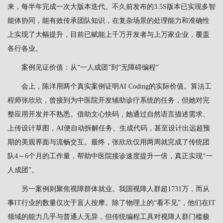
来，每半年完成一次大版本迭代。不久前发布的3.5S版本已实现多智
能体协同，能有效传承团队知识，在复杂场景的处理能力和准确性
上实现了大幅提升，目前已赋能上千万开发者与上万家企业，覆盖
各行各业。
案例见证价值：从“一人成团”到“无障碍编程”
会上，陈洋用两个真实案例证明AI Coding的实际价值。算法工
程师张欣欣，曾接到为中医院开发辅助诊疗系统的任务，但她对完
整应用开发并不熟悉。借助文心快码，她通过自然语言描述需求、
上传设计草图，AI便自动拆解任务、生成代码，甚至设计出远超预
期的美观界面与流畅交互。最终，张欣欣仅用两周就完成了传统团
队4～6个月的工作量，帮助中医院接诊速度提升一倍，真正实现“一
人成团”。
另一案例则聚焦视障群体就业。我国视障人群超1731万，而从
事IT行业的数量仅次于盲人按摩。除了物理上的“看不见”，他们在IT
领域的能力几乎与普通人无异，但传统编程工具对视障人群门槛极